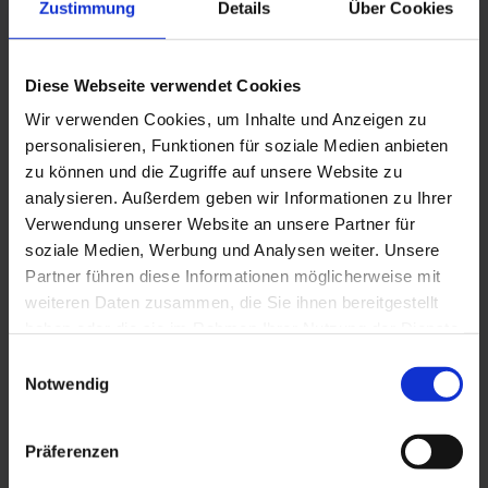
Zustimmung
Details
Über Cookies
CAD-Systeme
ein eigener Werkzeugbau, inklusive
hochpräziser Drahterosion
Diese Webseite verwendet Cookies
zuverlässig und exakt arbeitende
Extrusionstechnik durch den Einsatz
Wir verwenden Cookies, um Inhalte und Anzeigen zu
hochmoderner Anlagen und Maschinen
personalisieren, Funktionen für soziale Medien anbieten
zu können und die Zugriffe auf unsere Website zu
eine eigene Mischerei für kundenspezifische
Farbenwünsche.
analysieren. Außerdem geben wir Informationen zu Ihrer
Verwendung unserer Website an unsere Partner für
soziale Medien, Werbung und Analysen weiter. Unsere
Basis unserer Leistungsstärke ist unser Team aus
Partner führen diese Informationen möglicherweise mit
qualifizierten, hochprofessionellen Mitarbeitern,
weiteren Daten zusammen, die Sie ihnen bereitgestellt
die über jahre- und jahrzehntelanges Know-how im
haben oder die sie im Rahmen Ihrer Nutzung der Dienste
Bereich der Profilextrusion verfügen und jederzeit
in der Lage sind, auch komplexe Produkte und
gesammelt haben. Sie geben Einwilligung zu unseren
Einwilligungsauswahl
Lösungen auf die spezifischen Anforderungen
Cookies, wenn Sie unsere Webseite weiterhin nutzen.
Notwendig
unserer Kunden zuzuschneiden.
Präferenzen