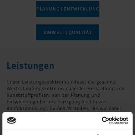
Leistungen
Unser Leistungsspektrum umfasst die gesamte
Wertschöpfungskette im Zuge der Herstellung von
Kunststoffprofilen: von der Planung und
Entwicklung über die Fertigung bis hin zur
Konfektionierung. Zu den Vorteilen, die wir dabei
bieten können, gehören:
eine durchdachte, zielorientierte
Produktentwicklung auf Basis aktueller 3D-