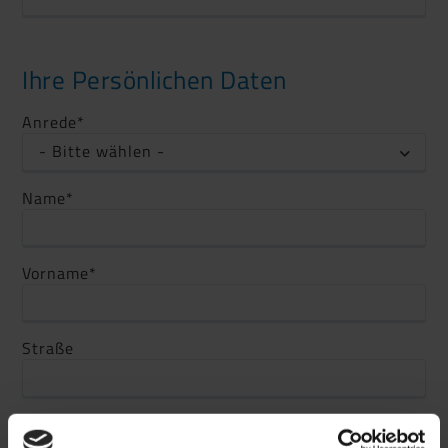
Ihre Persönlichen Daten
Anrede
*
- Bitte wählen -
Name
*
Vorname
*
Straße
PLZ / Ort