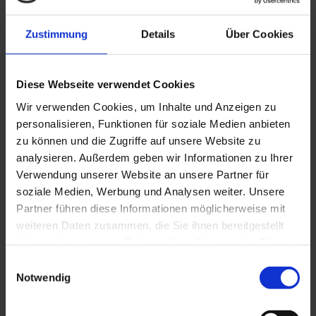
Land
*
Zustimmung
Details
Über Cookies
- Bitte wählen -
Diese Webseite verwendet Cookies
Wir verwenden Cookies, um Inhalte und Anzeigen zu
Wie können wir Sie erreichen?
personalisieren, Funktionen für soziale Medien anbieten
zu können und die Zugriffe auf unsere Website zu
E-Mail
*
analysieren. Außerdem geben wir Informationen zu Ihrer
Verwendung unserer Website an unsere Partner für
soziale Medien, Werbung und Analysen weiter. Unsere
Telefon
Partner führen diese Informationen möglicherweise mit
weiteren Daten zusammen, die Sie ihnen bereitgestellt
haben oder die sie im Rahmen Ihrer Nutzung der Dienste
gesammelt haben. Sie geben Einwilligung zu unseren
Einwilligungsauswahl
Zusätzliche Informationen
Cookies, wenn Sie unsere Webseite weiterhin nutzen.
Notwendig
Wie sind Sie auf uns aufmerksam geworden?