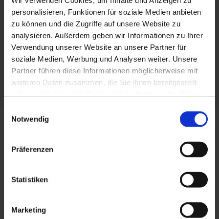
Wir verwenden Cookies, um Inhalte und Anzeigen zu
personalisieren, Funktionen für soziale Medien anbieten
zu können und die Zugriffe auf unsere Website zu
analysieren. Außerdem geben wir Informationen zu Ihrer
Verwendung unserer Website an unsere Partner für
soziale Medien, Werbung und Analysen weiter. Unsere
Partner führen diese Informationen möglicherweise mit
weiteren Daten zusammen, die Sie ihnen bereitgestellt
haben oder die sie im Rahmen Ihrer Nutzung der Dienste
gesammelt haben. Sie geben Einwilligung zu unseren
Einwilligungsauswahl
Cookies, wenn Sie unsere Webseite weiterhin nutzen.
Notwendig
Werkstoffe
Präferenzen
Unterschiedliche Anforderungen an die
Statistiken
Produkteigenschaften erfordern den Einsatz
unterschiedlicher Werkstoffe und
Werkstoffkombinationen. Wir verarbeiten unter
Marketing
anderem Polypropylen, Polystyrol, Hart- und