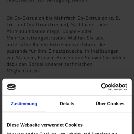
Ob Co-Extrusion bis Mehrfach Co-Extrusion (z. B.
Tri- und Quattroextrusion), Stahlband- oder
Aluminiumbandeinlage, Doppel- oder
Mehrfachstrangextrusion: Wählen Sie aus
unterschiedlichen Extrusionsverfahren die
passende für Ihre Einsatzzwecke. Inlinelösungen
wie Stanzen, Fräsen, Bohren und Schweißen bilden
dazu den Sockel unserer technischen
Möglichkeiten.
Zustimmung
Details
Über Cookies
Diese Webseite verwendet Cookies