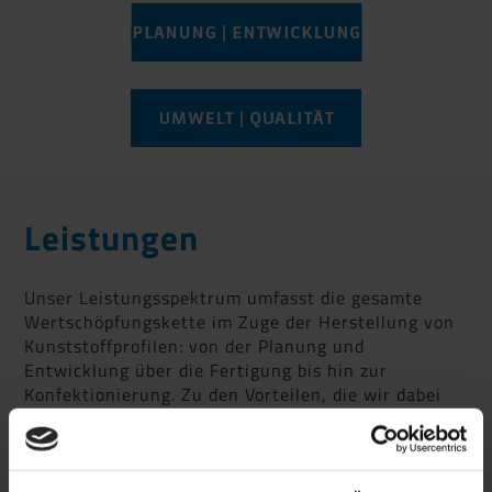
Leistungen
Unser Leistungsspektrum umfasst die gesamte
Wertschöpfungskette im Zuge der Herstellung von
Kunststoffprofilen: von der Planung und
Entwicklung über die Fertigung bis hin zur
Konfektionierung. Zu den Vorteilen, die wir dabei
bieten können, gehören:
eine durchdachte, zielorientierte
Produktentwicklung auf Basis aktueller 3D-