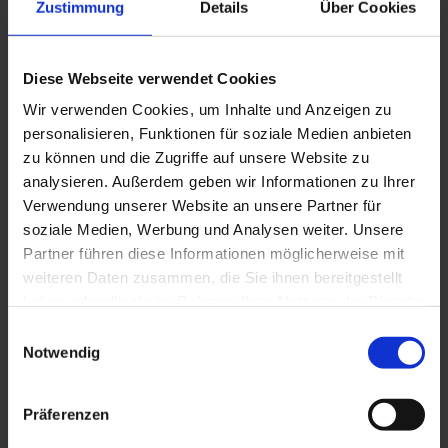
Zustimmung
Details
Über Cookies
CAD-Systeme
ein eigener Werkzeugbau, inklusive
hochpräziser Drahterosion
Diese Webseite verwendet Cookies
zuverlässig und exakt arbeitende
Extrusionstechnik durch den Einsatz
Wir verwenden Cookies, um Inhalte und Anzeigen zu
hochmoderner Anlagen und Maschinen
personalisieren, Funktionen für soziale Medien anbieten
zu können und die Zugriffe auf unsere Website zu
eine eigene Mischerei für kundenspezifische
Farbenwünsche.
analysieren. Außerdem geben wir Informationen zu Ihrer
Verwendung unserer Website an unsere Partner für
soziale Medien, Werbung und Analysen weiter. Unsere
Basis unserer Leistungsstärke ist unser Team aus
Partner führen diese Informationen möglicherweise mit
qualifizierten, hochprofessionellen Mitarbeitern,
weiteren Daten zusammen, die Sie ihnen bereitgestellt
die über jahre- und jahrzehntelanges Know-how im
haben oder die sie im Rahmen Ihrer Nutzung der Dienste
Bereich der Profilextrusion verfügen und jederzeit
in der Lage sind, auch komplexe Produkte und
gesammelt haben. Sie geben Einwilligung zu unseren
Einwilligungsauswahl
Lösungen auf die spezifischen Anforderungen
Cookies, wenn Sie unsere Webseite weiterhin nutzen.
Notwendig
unserer Kunden zuzuschneiden.
Präferenzen