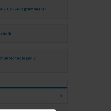
er / CNC-Programmierer
echnik
chuktechnologen /