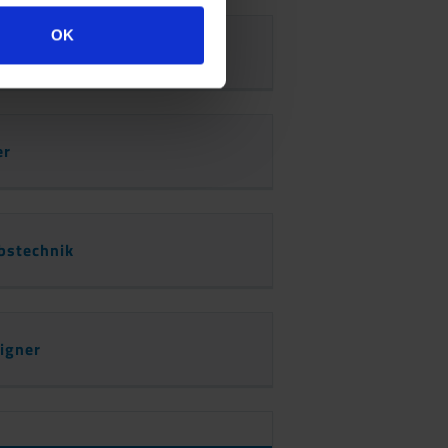
OK
er
ebstechnik
igner