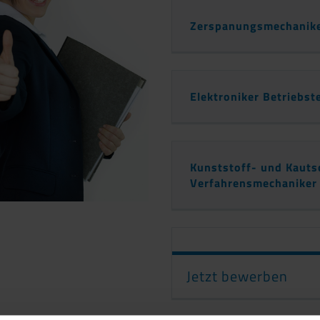
Zerspanungsmechanik
Elektroniker Betriebst
Kunststoff- und Kauts
Verfahrensmechaniker
Jetzt bewerben