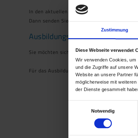
In den aktuellen Stellenausschreibungen auf 
Dann senden Sie uns gerne eine Initiativbew
Zustimmung
Ausbildungsberufe
Diese Webseite verwendet 
Sie möchten sich in einem Unternehmen mit Z
Wir verwenden Cookies, um I
und die Zugriffe auf unsere 
Für das Ausbildungsjahr 2026 bieten wir fol
Website an unsere Partner fü
möglicherweise mit weiteren
der Dienste gesammelt haben
Einwilligungsauswahl
Notwendig