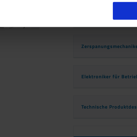
Werkzeugmechaniker
Zerspanungsmechanik
Elektroniker für Betri
Technische Produktdes