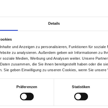
den ersten Blick nicht das Passende gefunden, aber überz
erbung mit Anschreiben, aktuellem Lebenslauf und Zeugni
Details
Cookies
ukunftsorientierung, in einem Beruf mit Zukunftsperspek
nhalte und Anzeigen zu personalisieren, Funktionen für soziale
Website zu analysieren. Außerdem geben wir Informationen zu I
gende Berufsausbildungen an:
r soziale Medien, Werbung und Analysen weiter. Unsere Partner
 Daten zusammen, die Sie ihnen bereitgestellt haben oder die s
. Sie geben Einwilligung zu unseren Cookies, wenn Sie unsere 
Industriekaufleute
Präferenzen
Statistiken
Kunststoff- und Kaut