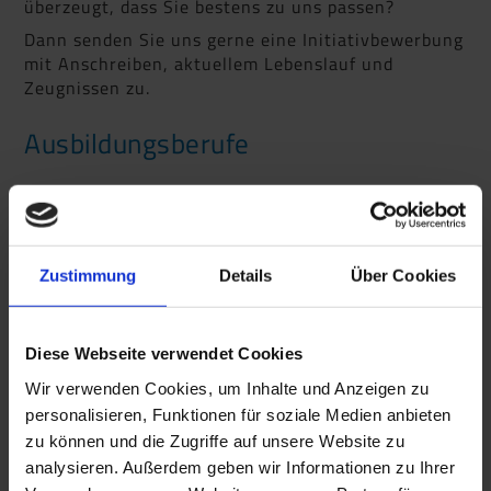
überzeugt, dass Sie bestens zu uns passen?
Dann senden Sie uns gerne eine Initiativbewerbung
mit Anschreiben, aktuellem Lebenslauf und
Zeugnissen zu.
Ausbildungsberufe
Sie möchten sich in einem Unternehmen mit
Zukunftsorientierung, in einem Beruf mit
Zukunftsperspektive ausbilden lassen?
Zustimmung
Details
Über Cookies
Für das Ausbildungsjahr 2026 bieten wir folgende
Berufsausbildungen an:
Diese Webseite verwendet Cookies
Wir verwenden Cookies, um Inhalte und Anzeigen zu
personalisieren, Funktionen für soziale Medien anbieten
zu können und die Zugriffe auf unsere Website zu
analysieren. Außerdem geben wir Informationen zu Ihrer