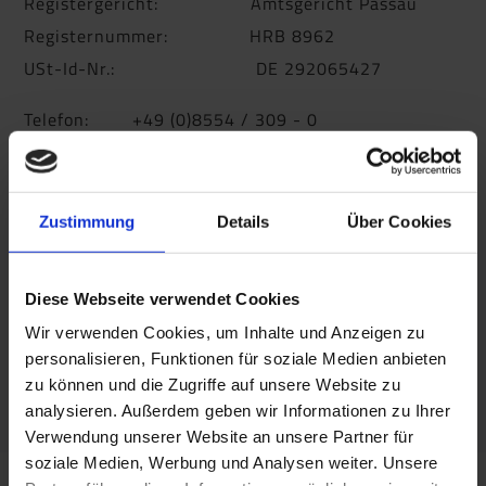
Registergericht: Amtsgericht Passau
Registernummer: HRB 8962
USt-Id-Nr.: DE 292065427
Telefon: +49 (0)8554 / 309 - 0
Telefax: +49 (0)8554 / 309 - 50
E-Mail:
info@apu-schoenberg.de
Zustimmung
Details
Über Cookies
Haftungshinweis:
Diese Webseite verwendet Cookies
Trotz sorgfältiger inhaltlicher Kontrolle
Wir verwenden Cookies, um Inhalte und Anzeigen zu
übernehmen wir keine Haftung für die Inhalte
personalisieren, Funktionen für soziale Medien anbieten
externer Links. Für den Inhalt der verlinkten Seiten
zu können und die Zugriffe auf unsere Website zu
sind ausschließlich deren Betreiber verantwortlich.
analysieren. Außerdem geben wir Informationen zu Ihrer
Verwendung unserer Website an unsere Partner für
soziale Medien, Werbung und Analysen weiter. Unsere