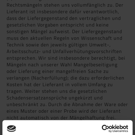
Rechtsmängeln stehen uns vollumfänglich zu. Der
Lieferant ist insbesondere dafür verantwortlich,
dass der Liefergegenstand den vertraglichen und
gesetzlichen Vorgaben entspricht und keine
sonstigen Mängel aufweist. Der Liefergegenstand
muss den aktuellen Regeln von Wissenschaft und
Technik sowie den jeweils gültigen Umwelt-,
Arbeitsschutz- und Unfallverhütungsvorschriften
entsprechen. Wir sind insbesondere berechtigt, bei
Mängeln nach unserer Wahl Mangelbeseitigung
oder Lieferung einer mangelfreien Sache zu
verlangen (Nacherfüllung); die dazu erforderlichen
Kosten hat der Lieferant in vollem Umfang zu
tragen. Weiter stehen uns die gesetzlichen
Schadensersatzansprüche ungekürzt und
unbeschränkt zu. Durch die Abnahme der Ware oder
eines Muster oder einer Probe wird der Lieferant
nicht automatisch von der Mängelhaftung frei.
(2) Es gilt eine Verjährungsfrist von drei Jahren ab
Ablieferung, sofern gesetzlich nicht längere Fristen