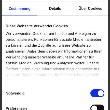
vorgesehen sind. Soweit im Rahmen der
Zustimmung
Details
Über Cookies
Nacherfüllung der Liefergegenstand neu geliefert
wird, beginnt die Verjährung von neuem zu laufen,
wenn darin ein Anerkenntnis der
Nacherfüllungspflicht zu sehen ist. Gleiches gilt im
Diese Webseite verwendet Cookies
Falle der Nachbesserung für den nachgebesserten
Wir verwenden Cookies, um Inhalte und Anzeigen zu
Teil des Liefergegenstands.
personalisieren, Funktionen für soziale Medien anbieten
(3) In dringenden Fällen (Gefahr in Verzug oder
zu können und die Zugriffe auf unsere Website zu
besondere Eilbedürftigkeit) sind wir berechtigt, auf
analysieren. Außerdem geben wir Informationen zu Ihrer
Kosten des Lieferanten die Mangelbeseitigung
Verwendung unserer Website an unsere Partner für
selbst vorzunehmen. Ein dringender Fall liegt vor,
soziale Medien, Werbung und Analysen weiter. Unsere
wenn es nicht mehr möglich ist, den Lieferanten zu
Partner führen diese Informationen möglicherweise mit
informieren und ihm eine (wenn auch kurze) Frist
weiteren Daten zusammen, die Sie ihnen bereitgestellt
zur Nacherfüllung zu setzen.
haben oder die sie im Rahmen Ihrer Nutzung der Dienste
§ 7 Eigentumsvorbehalt
gesammelt haben. Sie geben Einwilligung zu unseren
Einwilligungsauswahl
Cookies, wenn Sie unsere Webseite weiterhin nutzen.
Notwendig
(1) Sofern wir Teile beim Lieferanten beistellen,
behalten wir uns hieran das Eigentum vor.
Präferenzen