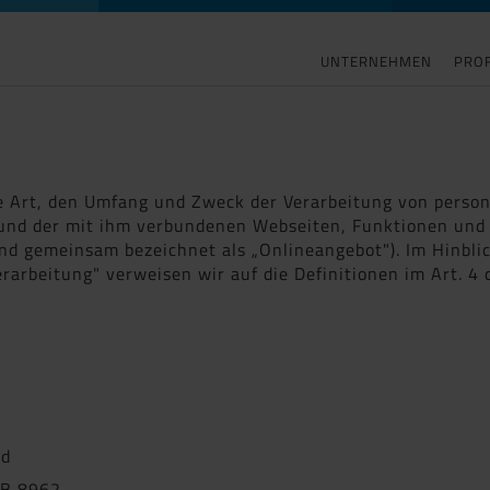
UNTERNEHMEN
PROF
ie Art, den Umfang und Zweck der Verarbeitung von pers
 und der mit ihm verbundenen Webseiten, Funktionen und 
gend gemeinsam bezeichnet als „Onlineangebot"). Im Hinbli
erarbeitung" verweisen wir auf die Definitionen im Art. 
nd
RB 8962