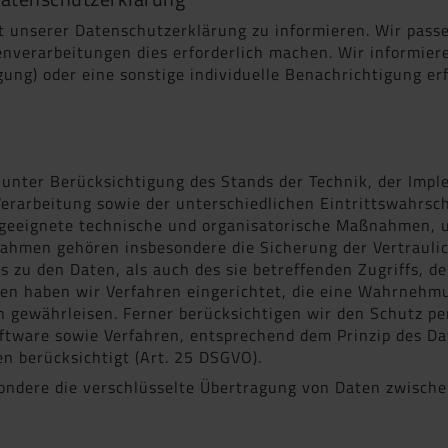
lt unserer Datenschutzerklärung zu informieren. Wir pass
verarbeitungen dies erforderlich machen. Wir informiere
gung) oder eine sonstige individuelle Benachrichtigung erf
unter Berücksichtigung des Stands der Technik, der Impl
rarbeitung sowie der unterschiedlichen Eintrittswahrsche
, geeignete technische und organisatorische Maßnahmen,
hmen gehören insbesondere die Sicherung der Vertraulich
 zu den Daten, als auch des sie betreffenden Zugriffs, d
ren haben wir Verfahren eingerichtet, die eine Wahrneh
 gewährleisen. Ferner berücksichtigen wir den Schutz pe
ftware sowie Verfahren, entsprechend dem Prinzip des D
n berücksichtigt (Art. 25 DSGVO).
ndere die verschlüsselte Übertragung von Daten zwisch