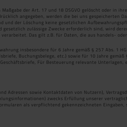
 Maßgabe der Art. 17 und 18 DSGVO gelöscht oder in ihre
ücklich angegeben, werden die bei uns gespeicherten Date
nd und der Löschung keine gesetzlichen Aufbewahrungspfl
d gesetzlich zulässige Zwecke erforderlich sind, wird der
verarbeitet. Das gilt z.B. für Daten, die aus handels- od
ewahrung insbesondere für 6 Jahre gemäß § 257 Abs. 1 HG
sbriefe, Buchungsbelege, etc.) sowie für 10 Jahre gemäß
eschäftsbriefe, Für Besteuerung relevante Unterlagen, et
und Adressen sowie Kontaktdaten von Nutzern), Vertrags
ungsinformationen) zwecks Erfüllung unserer vertraglic
eformularen als verpflichtend gekennzeichneten Eingaben, s