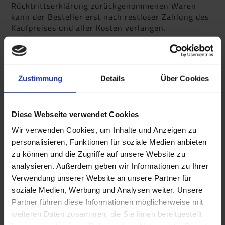
Rücktrittserklärung zurückgenommenen Waren
kann der Besteller erst nach restloser Zahlung des
Kaufpreises und aller Kosten verlangen.
(3) Der Besteller ist verpflichtet, die Waren
pfleglich zu behandeln (inkl. erforderlicher
Inspektions- und Wartungsarbeiten).
Zustimmung
Details
Über Cookies
(4) Der Besteller darf den Liefergegenstand und
die an seine Stelle tretenden Forderungen weder
verpfänden bzw. zur Sicherung übereignen noch
abtreten. Bei Pfändungen oder sonstigen Eingriffen
Diese Webseite verwendet Cookies
Dritter hat uns der Besteller unverzüglich
Wir verwenden Cookies, um Inhalte und Anzeigen zu
schriftlich zu benachrichtigen, damit wir Klage
personalisieren, Funktionen für soziale Medien anbieten
gem. § 771 ZPO erheben können. Uns trotz eines
zu können und die Zugriffe auf unsere Website zu
Obsiegens im Rechtsstreit nach § 771 ZPO
analysieren. Außerdem geben wir Informationen zu Ihrer
verbleibende Kosten dieser Klage hat der Besteller
zu tragen.
Verwendung unserer Website an unsere Partner für
soziale Medien, Werbung und Analysen weiter. Unsere
(5) Der Besteller ist berechtigt, die Kaufsache im
Partner führen diese Informationen möglicherweise mit
ordentlichen Geschäftsgang weiterzuverkaufen, zu
weiteren Daten zusammen, die Sie ihnen bereitgestellt
verarbeiten oder zu vermischen; dabei tritt er uns